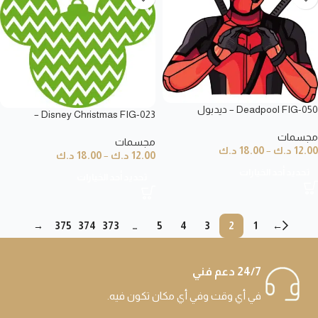
Deadpool FIG-050 – ديدبول
Disney Christmas FIG-023 –
كريسماس ديزني
مجسمات
مجسمات
12.00
د.ك
–
18.00
د.ك
12.00
د.ك
–
18.00
د.ك
تحديد أحد الخيارات
تحديد أحد الخيارات
→
375
374
373
…
5
4
3
2
1
←
24/7 دعم فني
في أي وقت وفي أي مكان تكون فيه.