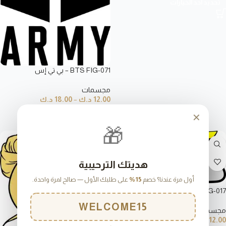
تحديد أحد الخيارات
BTS FIG-071 – بي تي إس
مجسمات
12.00
د.ك
–
18.00
د.ك
تحديد أحد الخيارات
✕
🎁
هديتك الترحيبية
أول مرة عندنا؟ خصم
15%
على طلبك الأول — صالح لمرة واحدة.
Cars FIG-017 – سيارات
WELCOME15
مجسمات
12.00
د.ك
–
18.00
د.ك