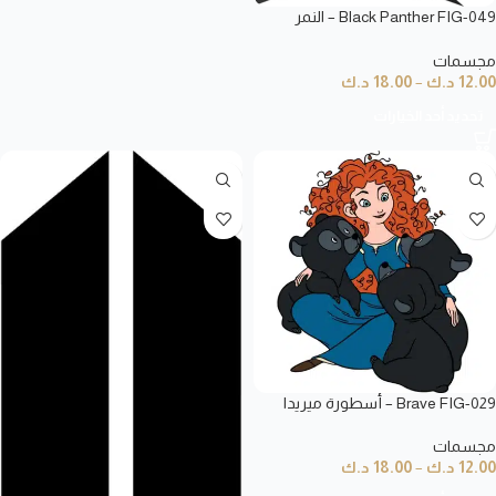
Black Panther FIG-049 – النمر
الأسود
مجسمات
12.00
د.ك
–
18.00
د.ك
تحديد أحد الخيارات
Brave FIG-029 – أسطورة ميريدا
مجسمات
12.00
د.ك
–
18.00
د.ك