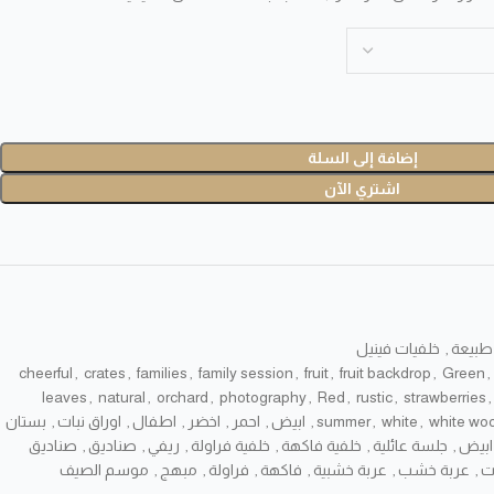
إضافة إلى السلة
اشتري الآن
طبيعة
,
خلفيات فينيل
cheerful
,
crates
,
families
,
family session
,
fruit
,
fruit backdrop
,
Green
,
leaves
,
natural
,
orchard
,
photography
,
Red
,
rustic
,
strawberries
,
white woo
,
white
,
summer
,
ابيض
,
احمر
,
اخضر
,
اطفال
,
اوراق نبات
,
بستان
ابيض
,
جلسة عائلية
,
خلفية فاكهة
,
خلفية فراولة
,
ريفي
,
صناديق
,
صناديق
ت
,
عربة خشب
,
عربة خشبية
,
فاكهة
,
فراولة
,
مبهج
,
موسم الصيف