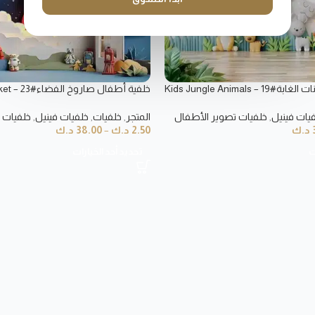
خلفية أطفال حيوانات الغابة#19 – Kids Jungle Animals
خلفية أ
Backdrop
يات فينيل
,
خلفيات تصوير الأطفال
المتجر
,
خلفيات
,
خلفيات فينيل
,
خلفيات 
د.ك
2.50
د.ك
–
38.00
د.ك
ت
تحديد أحد الخيارات