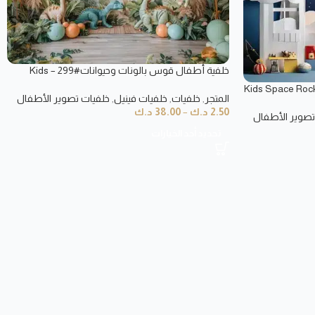
خلفية أطفال قوس بالونات وحيوانات#299 – Kids
Balloon Animals Backdrop
طفال صاروخ الفضاء#23 – Kids Space Rocket
المتجر
,
خلفيات
,
خلفيات فينيل
,
خلفيات تصوير الأطفال
2.50
د.ك
–
38.00
د.ك
تصوير الأطفال
تحديد أحد الخيارات