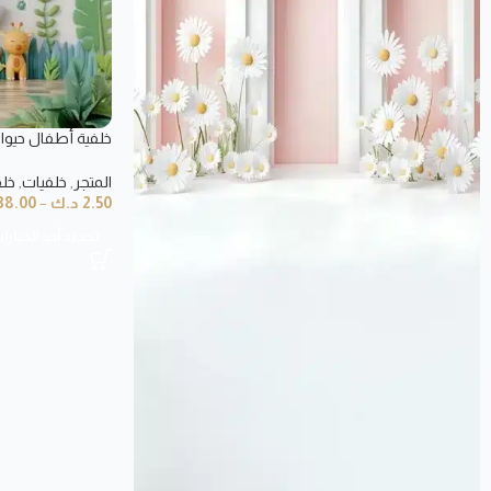
Backdrop
المتجر
,
خلفيات
,
خلف
2.50
د.ك
–
38.00
تحديد أحد الخيارا