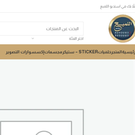
لاً بك في استديو اللميع
اختر الفئة
رئيسية
المتجر
خلفيات
STICKER – ستيكر
مجسمات
إكسسوارات التصوير