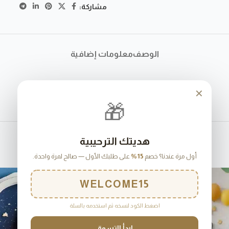
مشاركة:
الوصف
معلومات إضافية
✕
🎁
هديتك الترحيبية
أول مرة عندنا؟ خصم
15%
على طلبك الأول — صالح لمرة واحدة.
WELCOME15
اضغط الكود لنسخه ثم استخدمه بالسلة
ابدأ التسوق