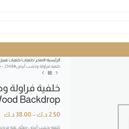
الرئيسية
المتجر
خلفيات
خلفيات فينيل
خلفية فراولة وخشب أبيض#2348 – Strawberry White Wood Backdrop
Wood Backdrop
2.50
د.ك
–
38.00
د.ك
خلفية بخشب أبيض معلّق عليه فروع ا