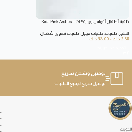
خلفية أطفال أقواس وردية#24 – Kids Pink Arches
Backdrop
المتجر
,
خلفيات
,
خلفيات فينيل
,
خلفيات تصوير الأطفال
2.50
د.ك
–
38.00
د.ك
تحديد أحد الخيارات
توصيل وشحن سريع
توصيل سريع لجميع الطلبات.
الكويت